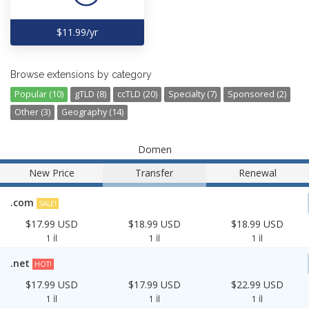
$11.99/yr
Browse extensions by category
Popular (10)
gTLD (8)
ccTLD (20)
Specialty (7)
Sponsored (2)
Other (3)
Geography (14)
Domen
New Price
Transfer
Renewal
.com
SALE!
$17.99 USD
$18.99 USD
$18.99 USD
1 İl
1 İl
1 İl
.net
HOT!
$17.99 USD
$17.99 USD
$22.99 USD
1 İl
1 İl
1 İl