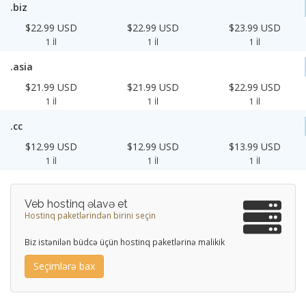
.biz
$22.99 USD
$22.99 USD
$23.99 USD
1 İl
1 İl
1 İl
.asia
$21.99 USD
$21.99 USD
$22.99 USD
1 İl
1 İl
1 İl
.cc
$12.99 USD
$12.99 USD
$13.99 USD
1 İl
1 İl
1 İl
Veb hostinq əlavə et
Hostinq paketlərindən birini seçin
Biz istənilən büdcə üçün hostinq paketlərinə malikik
Seçimlərə bax