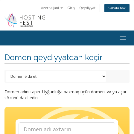
Azerbaijani
Giriş
Qeydiyyat
Səbətə bax
Togg
navig
Domen qeydiyyatdan keçir
Domen adını tapın. Uyğunluğa baxmaq üçün domeni və ya açar
sözünü daxil edin.