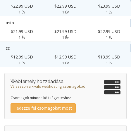
$22.99 USD
$22.99 USD
$23.99 USD
1 Év
1 Év
1 Év
.asia
$21.99 USD
$21.99 USD
$22.99 USD
1 Év
1 Év
1 Év
.cc
$12.99 USD
$12.99 USD
$13.99 USD
1 Év
1 Év
1 Év
Webtárhely hozzáadása
Válasszon a kiváló webhosting csomagokból
Csomagok minden költségvetéshez
Fedezze fel csomagokat most