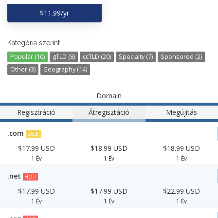
$11.99/yr
Kategória szerint
Popular (10)
gTLD (8)
ccTLD (20)
Specialty (7)
Sponsored (2)
Other (3)
Geography (14)
Domain
Regisztráció
Átregisztáció
Megújítás
.com
SALE!
$17.99 USD
$18.99 USD
$18.99 USD
1 Év
1 Év
1 Év
.net
HOT!
$17.99 USD
$17.99 USD
$22.99 USD
1 Év
1 Év
1 Év