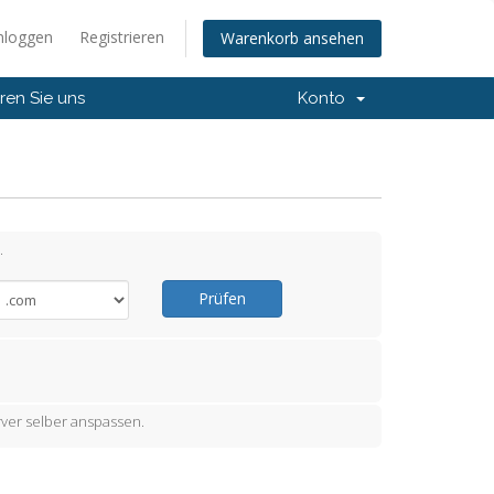
nloggen
Registrieren
Warenkorb ansehen
ren Sie uns
Konto
.
Prüfen
ver selber anspassen.