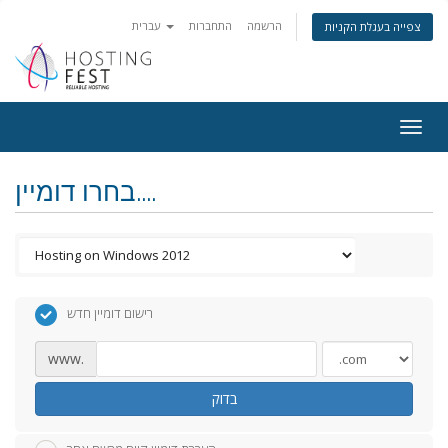
הרשמה
התחברות
עברית
צפייה בעגלת הקניות
Togg
navig
בחרו דומיין....
רישום דומיין חדש
www.
בדוק