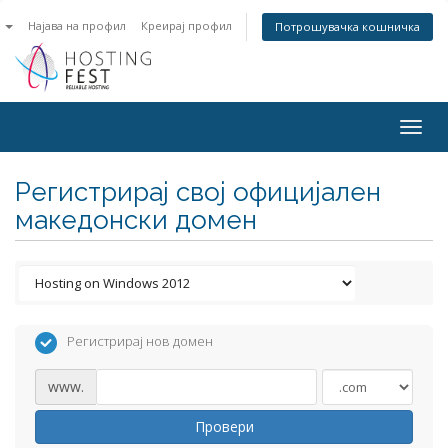
n
Најава на профил
Креирај профил
Потрошувачка кошничка
Togg
navig
Регистрирај свој официјален
македонски домен
Регистрирај нов домен
www.
Провери