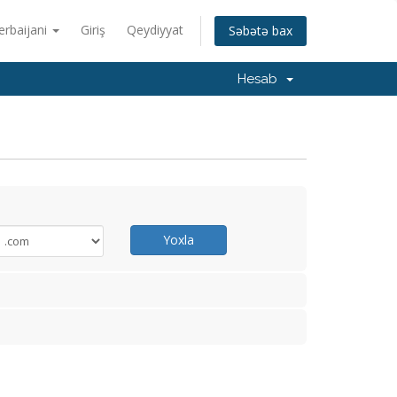
erbaijani
Giriş
Qeydiyyat
Səbətə bax
Hesab
Yoxla