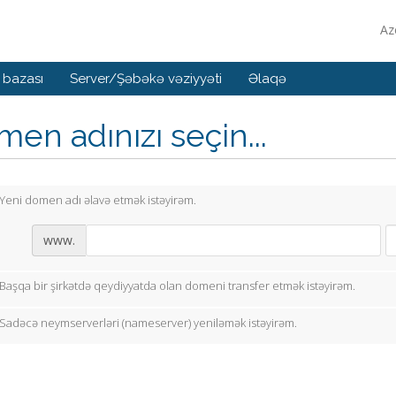
Az
 bazası
Server/Şəbəkə vəziyyəti
Əlaqə
en adınızı seçin...
Yeni domen adı əlavə etmək istəyirəm.
www.
Başqa bir şirkətdə qeydiyyatda olan domeni transfer etmək istəyirəm.
Sadəcə neymserverləri (nameserver) yeniləmək istəyirəm.