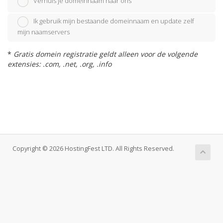
Verhuis je domeinnaam naar ons
Ik gebruik mijn bestaande domeinnaam en update zelf
mijn naamservers
*
Gratis domein registratie geldt alleen voor de volgende
extensies: .com, .net, .org, .info
Copyright © 2026 HostingFest LTD. All Rights Reserved.