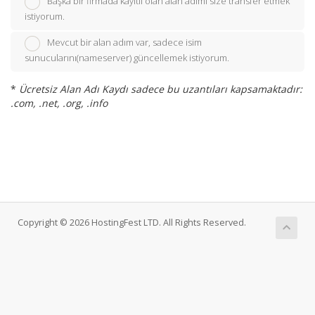
Başka bir firmada kayıtlı olan alan adımı size transfer etmek
istiyorum.
Mevcut bir alan adım var, sadece isim
sunucularını(nameserver) güncellemek istiyorum.
*
Ücretsiz Alan Adı Kaydı sadece bu uzantıları kapsamaktadır:
.com, .net, .org, .info
Copyright © 2026 HostingFest LTD. All Rights Reserved.