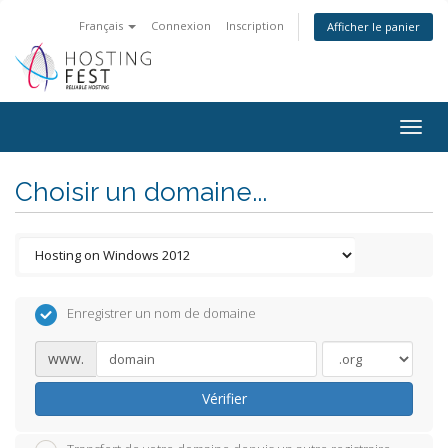
Français
Connexion
Inscription
Afficher le panier
Togg
navig
Choisir un domaine...
Enregistrer un nom de domaine
www.
Vérifier