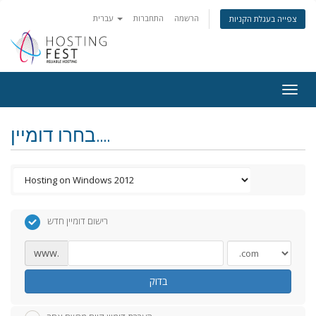
הרשמה
התחברות
עברית
צפייה בעגלת הקניות
Togg
navig
בחרו דומיין....
רישום דומיין חדש
www.
בדוק