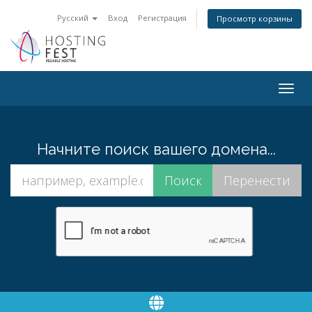
Русский
Вход
Регистрация
Просмотр корзины
Togg
navig
Начните поиск вашего домена...