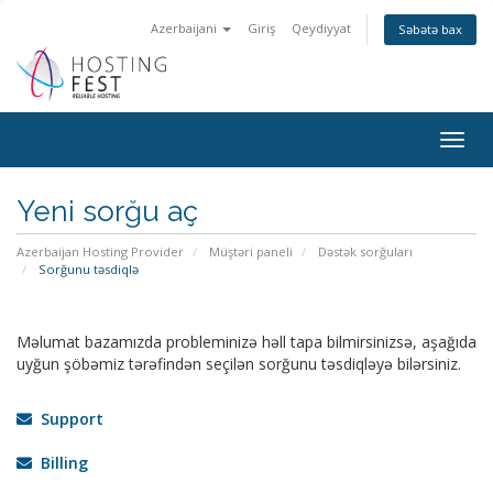
Azerbaijani
Giriş
Qeydiyyat
Səbətə bax
Togg
navig
Yeni sorğu aç
Azerbaijan Hosting Provider
Müştəri paneli
Dəstək sorğuları
Sorğunu təsdiqlə
Məlumat bazamızda probleminizə həll tapa bilmirsinizsə, aşağıda
uyğun şöbəmiz tərəfindən seçilən sorğunu təsdiqləyə bilərsiniz.
Support
Billing