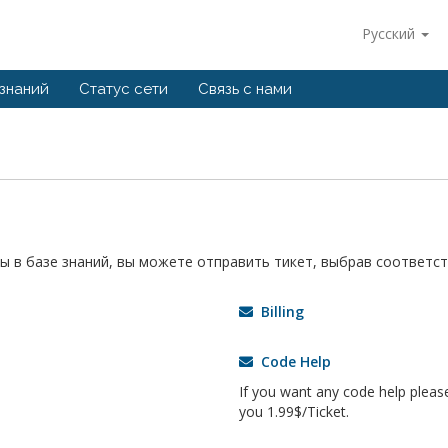
Русский
 знаний
Статус сети
Связь с нами
ы в базе знаний, вы можете отправить тикет, выбрав соответс
Billing
Code Help
If you want any code help please 
you 1.99$/Ticket.