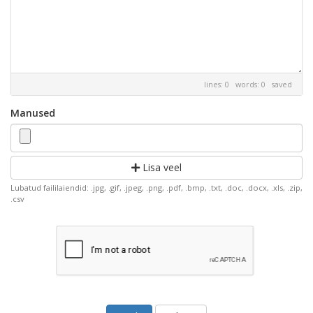
lines: 0 words: 0
saved
Manused
Lisa veel
Lubatud faililaiendid: .jpg, .gif, .jpeg, .png, .pdf, .bmp, .txt, .doc, .docx, .xls, .zip,
.csv