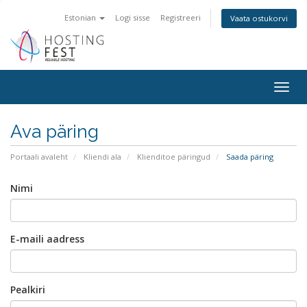
Estonian
Logi sisse
Registreeri
Vaata ostukorvi
Togg
navig
Ava päring
Portaali avaleht
Kliendi ala
Klienditoe päringud
Saada päring
Nimi
E-maili aadress
Pealkiri