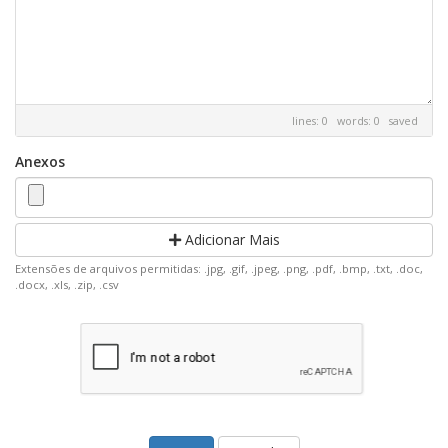
lines: 0 words: 0
saved
Anexos
Adicionar Mais
Extensões de arquivos permitidas: .jpg, .gif, .jpeg, .png, .pdf, .bmp, .txt, .doc,
.docx, .xls, .zip, .csv